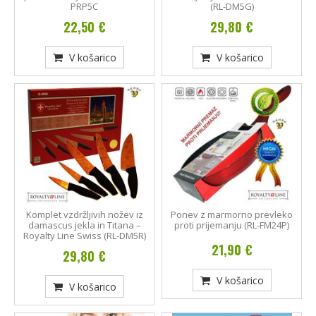
PRP5C
(RL-DM5G)
22,50 €
29,80 €
V košarico
V košarico
Komplet vzdržljivih nožev iz
Ponev z marmorno prevleko
damascus jekla in Titana –
proti prijemanju (RL-FM24P)
Royalty Line Swiss (RL-DM5R)
21,90 €
29,80 €
V košarico
V košarico