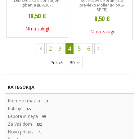
LED svetilka s senzorjem
Set nožev s keramično
gibanja (JB-6367)
prevleko Möller (MR-KS-
5PCR)
16,50 €
8,50 €
Ni na zalogi
Ni na zalogi
Stran
Stran
Prejšnja
Stran
Stran
Trenutno berete stran
Stran
Stran
Stran
Naslednja
2
3
4
5
6
Prikaži
KATEGORIJA
Kreme in mazila
63
Kuhinje
65
Lepota in nega
95
Za Vaš dom
132
Novo pri nas
73