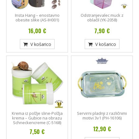
Insta Hang – enostavno
Odstranjevalec muck z
obesite slike (AS-IH001)
oblačil (YK-2058)
16,00 €
7,90 €
V košarico
V košarico
Krema iz polžje sline-Polžja
Servirni pladnji z različnimi
krema – Gubice na obrazu
motivi 3v1 (PH-16106)
Schneckencreme (C-5168)
12,90 €
7,50 €