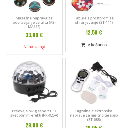
Masažna naprava za
Tabure s prostorom za
odpravljanje celulita (AS-
shranjevanje (ST-111)
MA118)
12,50 €
33,00 €
V košarico
Ni na zalogi
Predvajalnik glasbe z LED
Digitalna elektronska
svetlobnimi efekti (RK-025A)
naprava za mišično terapijo
(ST-688)
29,80 €
19,95 €