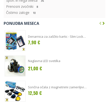
Šport in nega telesa
36
Prenosni zvočniki
8
Čistimo zaloge
10
PONUDBA MESECA
Denarnica za zaščito kartic - Slim Lock
Wallet
7,90 €
Naglavna LED svetilka
21,00 €
Sončna očala z magnetnimi zamenljivimi
lečami 5v1
12,50 €