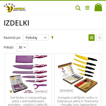
Mo
Iskanje
IZDELKI
Nastavi
Prikaž
Razvrsti po
padajočo
kot
Mreža
Sez
smer
Prikaži
Set Nožev iz nerjavečega
Komplet vzdržljivih nožev iz
jekla z anti-bakterijsko
Damascus jekla in Titaniuma
prevleko - vijolični 5 delni RL-
– Royalty Line Switzerland