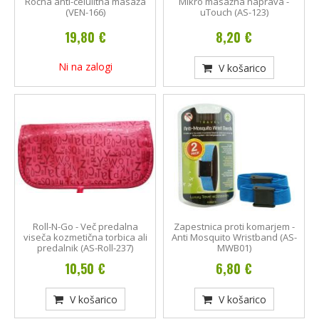
Ročna anti-celulitna masaža
Mikro masažna naprava -
(VEN-166)
uTouch (AS-123)
19,80 €
8,20 €
Ni na zalogi
V košarico
Roll-N-Go - Več predalna
Zapestnica proti komarjem -
viseča kozmetična torbica ali
Anti Mosquito Wristband (AS-
predalnik (AS-Roll-237)
MWB01)
10,50 €
6,80 €
V košarico
V košarico