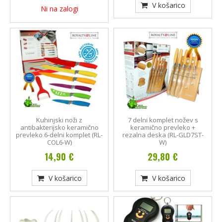
V košarico
Ni na zalogi
Kuhinjski noži z
7 delni komplet nožev s
antibakterijsko keramično
keramično prevleko +
prevleko 6-delni komplet (RL-
rezalna deska (RL-GLD7ST-
COL6-W)
W)
14,90 €
29,80 €
V košarico
V košarico