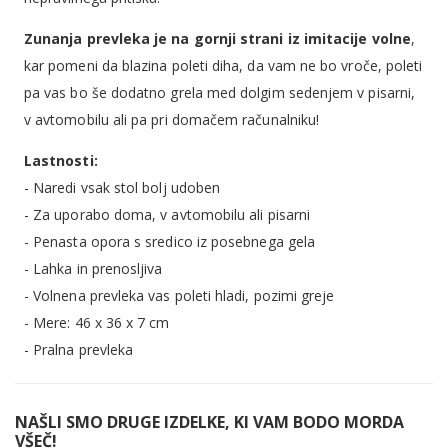
Zunanja prevleka je na gornji strani iz imitacije volne
,
kar pomeni da blazina poleti diha, da vam ne bo vroče, poleti
pa vas bo še dodatno grela med dolgim sedenjem v pisarni,
v avtomobilu ali pa pri domačem računalniku!
Lastnosti:
- Naredi vsak stol bolj udoben
- Za uporabo doma, v avtomobilu ali pisarni
- Penasta opora s sredico iz posebnega gela
- Lahka in prenosljiva
- Volnena prevleka vas poleti hladi, pozimi greje
- Mere: 46 x 36 x 7 cm
- Pralna prevleka
NAŠLI SMO DRUGE IZDELKE, KI VAM BODO MORDA
VŠEČ!