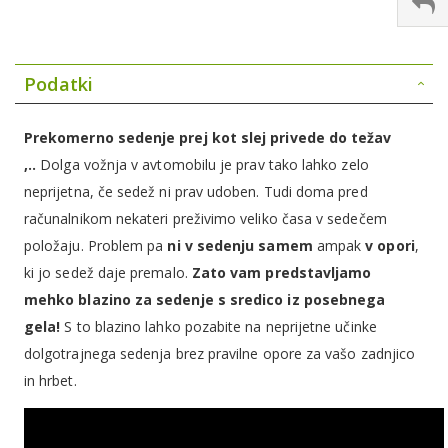
Podatki
Prekomerno sedenje prej kot slej privede do težav
,..
Dolga vožnja v avtomobilu je prav tako lahko zelo
neprijetna, če sedež ni prav udoben. Tudi doma pred
računalnikom nekateri preživimo veliko časa v sedečem
položaju. Problem pa
ni v sedenju samem
ampak
v opori
,
ki jo sedež daje premalo.
Zato vam predstavljamo
mehko blazino za sedenje s sredico iz posebnega
gela!
S to blazino lahko pozabite na neprijetne učinke
dolgotrajnega sedenja brez pravilne opore za vašo zadnjico
in hrbet.