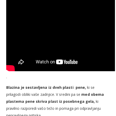
.
Blazina je sestavljena iz dveh plasti pene,
ki se
prilagodi obliki vaše zadnjice. V sredini pa se
med obema
plastema pene skriva plast iz posebnega gela,
ki
pravilno razporedi vašo težo in pomaga pri odpravljanju
nepravilnega pritiska.