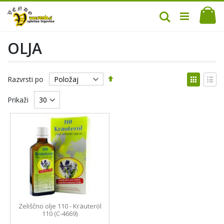
Mo
Iskanje
OLJA
Nastavi
Prikaž
Razvrsti po
padajočo
kot
Mreža
Sez
smer
Prikaži
Zeliščno olje 110 - Kräuteröl
110 (C-4669)