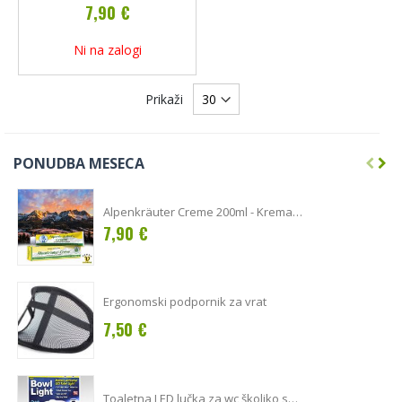
7,90 €
Ni na zalogi
Prikaži
PONUDBA MESECA
Alpenkräuter Creme 200ml - Krema
Alpska zelišča s konopljinim oljem in
7,90 €
hudičevim krempljem - Original LACURE
CREME ( C-7585 )
Ergonomski podpornik za vrat
7,50 €
Toaletna LED lučka za wc školjko s