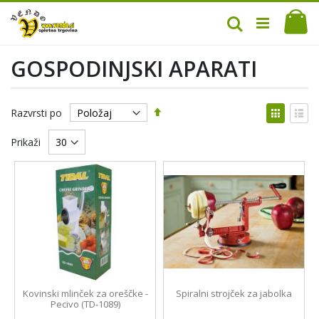
Mo
Iskanje
GOSPODINJSKI APARATI
Nastavi
Prikaž
Razvrsti po
padajočo
kot
Mreža
Sez
smer
Prikaži
Kovinski mlinček za oreščke -
Spiralni strojček za jabolka
Pecivo (TD-1089)