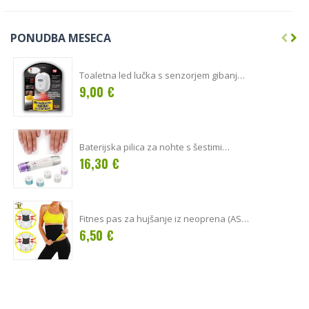
PONUDBA MESECA
Toaletna led lučka s senzorjem gibanja-
BB-226
9,00 €
Baterijska pilica za nohte s šestimi
nastavki
16,30 €
Fitnes pas za hujšanje iz neoprena (AS-
6108)
6,50 €