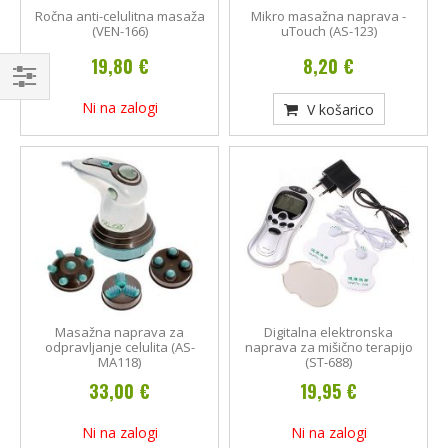
Ročna anti-celulitna masaža
Mikro masažna naprava -
(VEN-166)
uTouch (AS-123)
19,80 €
8,20 €
Kupujte
Ni na zalogi
V košarico
po
Masažna naprava za
Digitalna elektronska
odpravljanje celulita (AS-
naprava za mišično terapijo
MA118)
(ST-688)
33,00 €
19,95 €
Ni na zalogi
Ni na zalogi