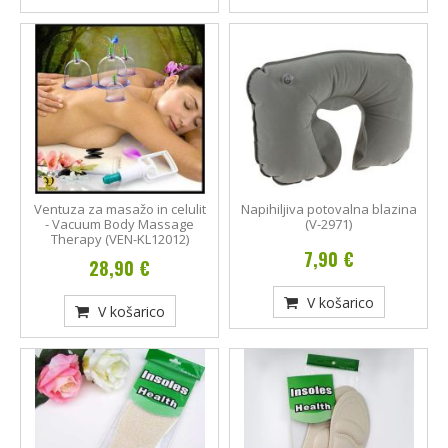
Ventuza za masažo in celulit
Napihiljiva potovalna blazina
- Vacuum Body Massage
(V-2971)
Therapy (VEN-KL12012)
7,90 €
28,90 €
V košarico
V košarico