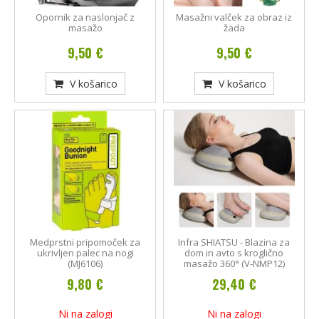
Opornik za naslonjač z
Masažni valček za obraz iz
masažo
žada
9,50 €
9,50 €
V košarico
V košarico
Medprstni pripomoček za
Infra SHIATSU - Blazina za
ukrivljen palec na nogi
dom in avto s kroglično
(MJ6106)
masažo 360° (V-NMP12)
9,80 €
29,40 €
Ni na zalogi
Ni na zalogi