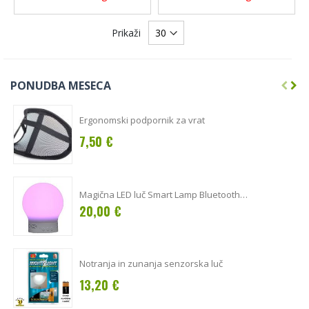
Prikaži
PONUDBA MESECA
Ergonomski podpornik za vrat
7,50 €
Magična LED luč Smart Lamp Bluetooth
zvočnik
20,00 €
Notranja in zunanja senzorska luč
13,20 €