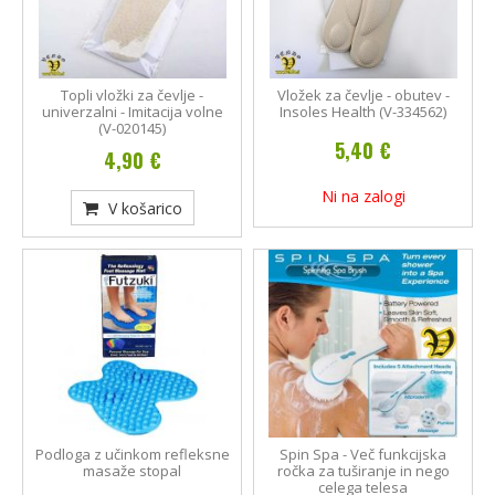
Topli vložki za čevlje -
Vložek za čevlje - obutev -
univerzalni - Imitacija volne
Insoles Health (V-334562)
(V-020145)
5,40 €
4,90 €
Ni na zalogi
V košarico
Podloga z učinkom refleksne
Spin Spa - Več funkcijska
masaže stopal
ročka za tuširanje in nego
celega telesa