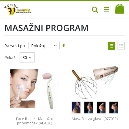
Mo
Iskanje
MASAŽNI PROGRAM
Nastavi
Prikaž
Razvrsti po
padajočo
kot
Mreža
Sez
smer
Prikaži
Face Roller - Masažni
Masažer za glavo (077033)
pripomoček (AE-820)