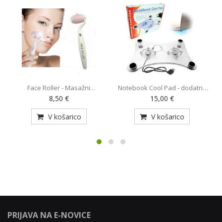
Face Roller - Masažni
Notebook Cool Pad - dodatno
O
pripomoček (AE-820)
hlajenje za prenosnik z 2
8,50 €
15,00 €
ventilatorjema (MY-128)
V košarico
V košarico
PRIJAVA NA E-NOVICE