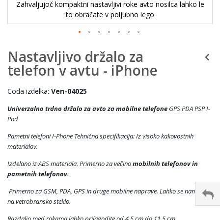
Zahvaljujoč kompaktni nastavljivi roke avto nosilca lahko le
to obračate v poljubno lego
Nastavljivo držalo za
telefon v avtu - iPhone
Coda izdelka:
Ven-04025
Univerzalno trdno držalo za avto za mobilne telefone
GPS PDA PSP I-
Pod
Pametni telefoni I-Phone Tehnična specifikacija: Iz visoko kakovostnih
materialov.
Izdelano iz ABS materiala. Primerno za večino
mobilnih telefonov in
pametnih telefonov.
Primerno za GSM, PDA, GPS in druge mobilne naprave. Lahko se namesti
na vetrobransko steklo.
Razdaljo med rokama lahko prilagodite od 4,5 cm do 11,5 cm.