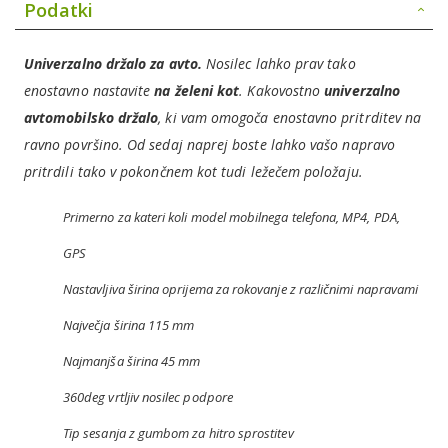
Podatki
Univerzalno držalo za avto.
Nosilec lahko prav tako
enostavno nastavite
na želeni kot
.
Kakovostno
univerzalno
avtomobilsko držalo
, ki vam omogoča enostavno pritrditev na
ravno površino. Od sedaj naprej boste lahko vašo napravo
pritrdili tako v pokončnem kot tudi ležečem položaju.
Primerno za kateri koli model mobilnega telefona, MP4, PDA,
GPS
Nastavljiva širina oprijema za rokovanje z različnimi napravami
Največja širina 115 mm
Najmanjša širina 45 mm
360deg vrtljiv nosilec podpore
Tip sesanja z gumbom za hitro sprostitev