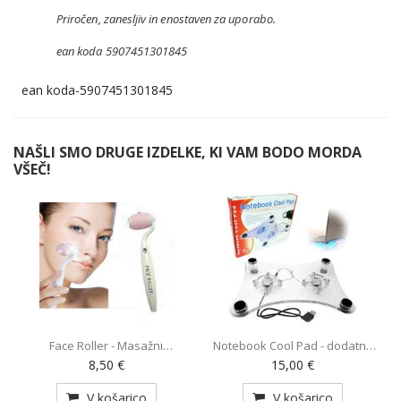
Priročen, zanesljiv in enostaven za uporabo.
ean koda 5907451301845
ean koda-5907451301845
NAŠLI SMO DRUGE IZDELKE, KI VAM BODO MORDA
VŠEČ!
Face Roller - Masažni
Notebook Cool Pad - dodatno
O
pripomoček (AE-820)
hlajenje za prenosnik z 2
8,50 €
15,00 €
ventilatorjema (MY-128)
V košarico
V košarico