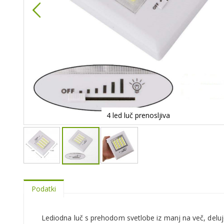
4 led luč prenosljiva
Podatki
Lediodna luč s prehodom svetlobe iz manj na več, deluje