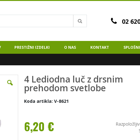
02 620
Iskanje
V
PRESTIŽNI IZDELKI
O NAS
KONTAKT
SPLOŠNI
4 Lediodna luč z drsnim
Preskoči
na
prehodom svetlobe
začetek
galerije
Koda artikla: V-8621
slik
6,20 €
Razpoložljiv