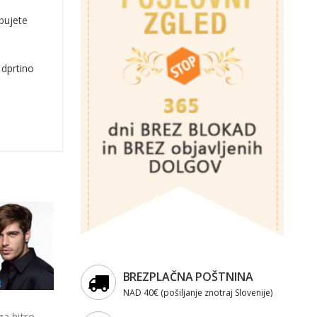
ebujete
odprtino
BREZPLAČNA POŠTNINA
NAD 40€ (pošiljanje znotraj Slovenije)
za hitro