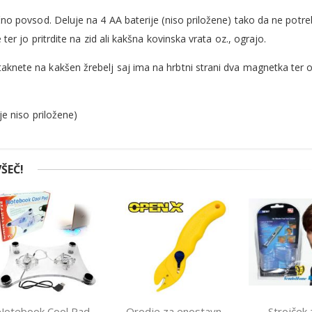
čno povsod. Deluje na 4 AA baterije (niso priložene) tako da ne potr
ter jo pritrdite na zid ali kakšna kovinska vrata oz., ograjo.
aknete na kakšen žrebelj saj ima na hrbtni strani dva magnetka ter 
je niso priložene)
ŠEČ!
Notebook Cool Pad -
Orodje za enostavno
Strojček 