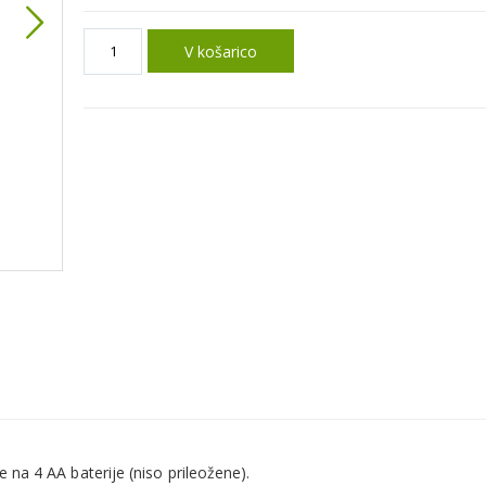
V košarico
Prenosljiva lediodna luč
 na 4 AA baterije (niso prileožene).