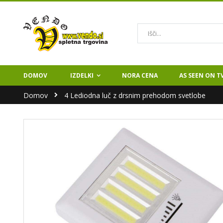
Iskanje
DOMOV
IZDELKI
NORA CENA
AS SEEN ON T
Domov
4 Lediodna luč z drsnim prehodom svetlobe
Preskoči
na
konec
galerije
slik