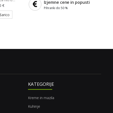
Izjemne cene in popusti
s - Just A
0 €
Pihranki do 50 %
50878)
šarico
KATEGORIJE
Kreme in mazila
Kuhinje