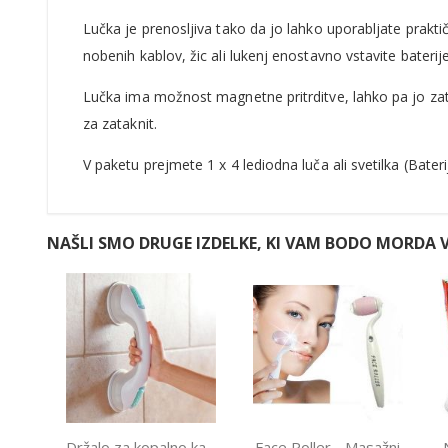
Lučka je prenosljiva tako da jo lahko uporabljate prakti
nobenih kablov, žic ali lukenj enostavno vstavite baterije 
Lučka ima možnost magnetne pritrditve, lahko pa jo zat
za zataknit.
V paketu prejmete 1 x 4 lediodna luča ali svetilka (Bateri
NAŠLI SMO DRUGE IZDELKE, KI VAM BODO MORDA V
Držalo za kopalno kad
Face Roller - Masažni