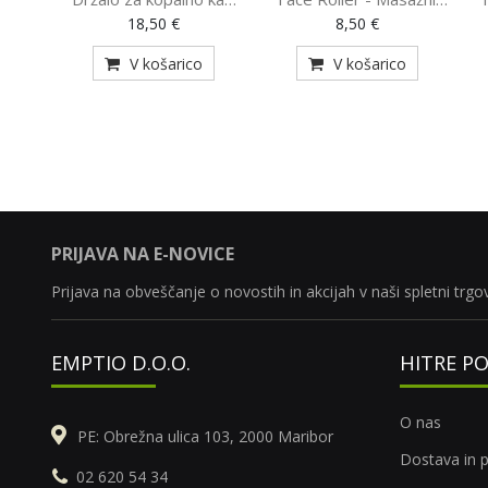
(VEN-300153)
pripomoček (AE-820)
18,50 €
8,50 €
V košarico
V košarico
PRIJAVA NA E-NOVICE
Prijava na obveščanje o novostih in akcijah v naši spletni trgov
EMPTIO D.O.O.
HITRE P
O nas
PE: Obrežna ulica 103, 2000 Maribor
Dostava in p
02 620 54 34