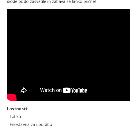
diode bodo zasvetile in zabava se lahko prične!
Lastnosti:
- Lahka
- Enostavna za uporabo