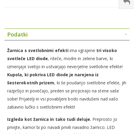
Podatki
Žarnica s svetlobnimi efekti
ima vgrajene
tri visoko
svetleče LED diode
, rdeče, modre in zelene barve, ki
izmenjaje svetijo in ustvarjajo neverjetne svetlobne efekte!
Kupola, ki pokriva LED diode je narejena iz
šesterokotnih prizem
, ki še poudarijo svetlobne efekte, jih
razpršijo in povečajo, preden se projicirajo na stene vaše
sobe! Prijatelji in vsi povabljeni bodo navdušeni nad vašo
zabavno lučko s svetlobnimi efekti!
Izgleda kot žarnica in tako tudi deluje.
Preprosto jo
privijte, kamor bi po navadi privili navadno žarnico. LED