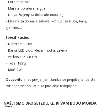
- Hitra montaža
- Majhna poraba energije
- Dolga življenjska doba (do 8000 ur)
- Idealna za domače zabave, kot tudi za klube, bare,
gostilne,…
Specifikacije:
- Napetost: 220V
- Barva LED diod: rdeča, modra, zelena
- Velikost: 16 x 8 cm
- Teža: 182 g
- Moč: 9W
Opozorilo:
med privijanjem žarnice se prepričajte, da sta
tok napetost do ustja za privijanje izklopljena!
NAŠLI SMO DRUGE IZDELKE, KI VAM BODO MORDA