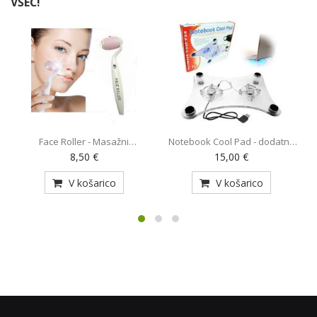
VŠEČ!
Face Roller - Masažni
Notebook Cool Pad - dodatno
O
pripomoček (AE-820)
hlajenje za prenosnik z 2
8,50 €
15,00 €
ventilatorjema (MY-128)
V košarico
V košarico