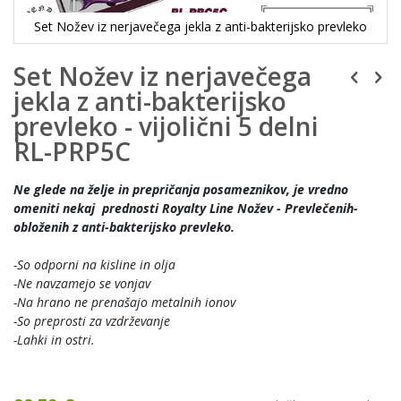
Set Nožev iz nerjavečega jekla z anti-bakterijsko prevleko
Set Nožev iz nerjavečega
jekla z anti-bakterijsko
prevleko - vijolični 5 delni
RL-PRP5C
Ne glede na želje in prepričanja posameznikov, je vredno
omeniti nekaj prednosti Royalty Line Nožev - Prevlečenih-
obloženih z anti-bakterijsko prevleko.
-So odporni na kisline in olja
-Ne navzamejo se vonjav
-Na hrano ne prenašajo metalnih ionov
-So preprosti za vzdrževanje
-Lahki in ostri.