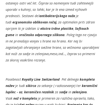
ostanejo ostri več let. Čeprav so namenjeni tudi zahtevnejši
uporabi v kuhinji, so lahki, kar je le ena izmed njihovih
prednosti.
Sestavni del
antibakterijskega noža
je
tudi
ergonomsko oblikovan ročaj
,
za optimalen priti zdrsni
oprijem ki je izdelan iz
ekstra trdne plastike
,
Softouch
gume
in
vročinsko odpornega
silikona
.
Poleg tega ne rjavijo
in ne prenašajo vonjev s hrane na hrano. Ker naj bi
zagotavljali ohranjanje svežine hrane, so večinoma uporabljeni
kot noži za sadje in zelenjavo,meso,ind…, čeprav so primerni
za skoraj vsakršno rezanje.
Posebnost
Royalty Line Switzerland
Pet delnega
kompleta
nožev
je tudi
sikirca
za sekanje ( razkosevanje) ter
keramični
lupilec - oz. keramičen rezalnik
za
sadje
in
zelenjavo
.
Vsak
nož v kompletu
je primeren za različna opravila, tako,
da je tale
Set nožev
nujen v vsaki kuhinji.
Prejmete kar 4x