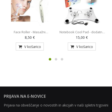
Face Roller - Masažni
Notebook Cool Pad - dodatno
O
pripomoček (AE-820)
hlajenje za prenosnik z 2
8,50 €
15,00 €
ventilatorjema (MY-128)
V košarico
V košarico
PRIJAVA NA E-NOVICE
Prijava na obveščanje o novostih in akcijah v naši spletni trgovini