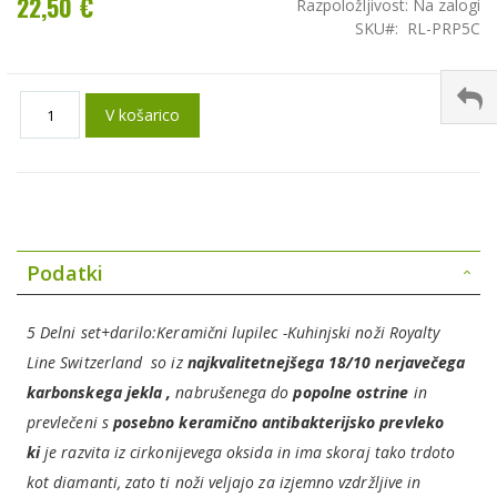
22,50 €
Razpoložljivost:
Na zalogi
SKU
RL-PRP5C
V košarico
Podatki
5 Delni set+darilo:Keramični lupilec -Kuhinjski noži Royalty
Line
Switzerland
so iz
najkvalitetnejšega
18/10
nerjavečega
karbonskega jekla ,
nabrušenega do
popolne ostrine
in
prevlečeni s
posebno keramično antibakterijsko prevleko
ki
je razvita iz cirkonijevega oksida in ima skoraj tako trdoto
kot diamanti, zato ti noži veljajo za izjemno vzdržljive in