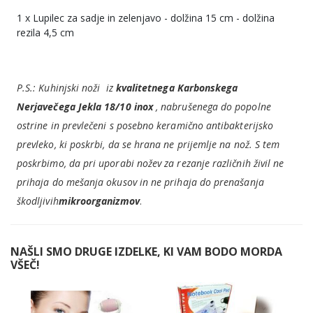
1 x Lupilec za sadje in zelenjavo - dolžina 15 cm - dolžina
rezila 4,5 cm
P.S.: Kuhinjski noži iz
kvalitetnega Karbonskega
Nerjavečega Jekla 18/10 inox
, nabrušenega do popolne
ostrine in prevlečeni s posebno keramično antibakterijsko
prevleko, ki poskrbi, da se hrana ne prijemlje na nož. S tem
poskrbimo, da pri uporabi nožev za rezanje različnih živil ne
prihaja do mešanja okusov in ne prihaja do prenašanja
škodljivih
mikroorganizmov
.
NAŠLI SMO DRUGE IZDELKE, KI VAM BODO MORDA
VŠEČ!