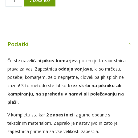
V košarico
Podatki
Če ste naveličani
pikov komarjev
, potem je ta zapestnica
prava za vas! Zapestnica
oddaja vonjave
, ki so mrčesu,
posebej komarjem, zelo neprijetne, človek pa jih sploh ne
zazna! S to metodo ste lahko
brez skrbi na pikniku ali
kampiranju, na sprehodu v naravi ali poležavanju na
plaži.
V kompletu sta kar
2 zapestnici
iz gume obdane s
tekstilnim materialom. Zapiralo je nastavljivo in zato je
zapestnica primerna za vse velikosti zapestja.