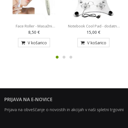
Face Roller - Masažni
Notebook Cool Pad - dodatno
O
pripomoček (AE-820)
hlajenje za prenosnik z 2
8,50 €
15,00 €
ventilatorjema (MY-128)
V košarico
V košarico
PRIJAVA NA E-NOVICE
Prijava na obveščanje o novostih in akcijah v naši spletni trgovini