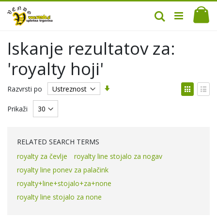
Mo
Iskanje
Iskanje rezultatov za:
'royalty hoji'
Nastavi
Prikaž
Razvrsti po
smer
kot
Mreža
Sez
naraščanja
Prikaži
RELATED SEARCH TERMS
royalty za čevlje
royalty line stojalo za nogav
royalty line ponev za palačink
royalty+line+stojalo+za+none
royalty line stojalo za none