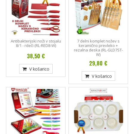
Antibakterijski noži v stojalu
7 delni komplet nožev s
8/1 - rdeči (RL-RED8-W)
keramično prevleko +
rezalna deska (RL-GLD7ST-
W)
38,50 €
29,80 €
V košarico
V košarico