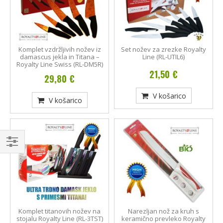
Komplet vzdržljivih nožev iz
Set nožev za zrezke Royalty
damascus jekla in Titana –
Line (RL-UTIL6)
Royalty Line Swiss (RL-DM5R)
21,50 €
29,80 €
V košarico
V košarico
Kupujte
po
Komplet titanovih nožev na
Narezljan nož za kruh s
stojalu Royalty Line (RL-3TST)
keramično prevleko Royalty