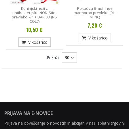
Kuhinjski noži z
Pekač za 6 muffinov
antibakterijsko NON-Stick
marmorno prevleko (RL-
prevleko 7/1 + DARILO (RL-
MFN6)
COL7)
7,20 €
10,50 €
V košarico
V košarico
Prikaži
PRIJAVA NA E-NOVICE
Prijava na obveščanje o novostih in akcijah v naši spletni trgovini