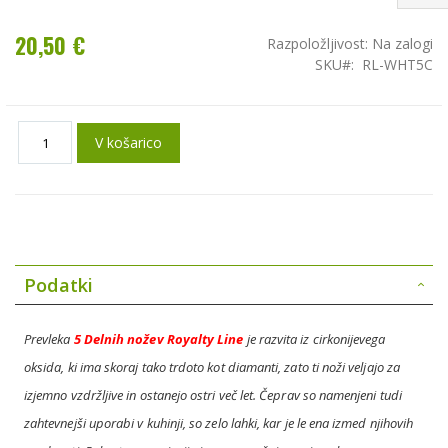
20,50 €
Razpoložljivost:
Na zalogi
SKU
RL-WHT5C
V košarico
Podatki
Prevleka
5 Delnih nožev Royalty Line
je razvita iz cirkonijevega
oksida, ki ima skoraj tako trdoto kot diamanti, zato ti noži veljajo za
izjemno vzdržljive in ostanejo ostri več let. Čeprav so namenjeni tudi
zahtevnejši uporabi v kuhinji, so zelo lahki, kar je le ena izmed njihovih