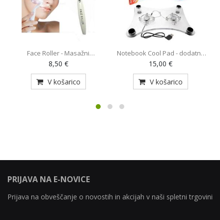
Face Roller - Masažni
Notebook Cool Pad - dodatno
O
pripomoček (AE-820)
hlajenje za prenosnik z 2
8,50 €
15,00 €
ventilatorjema (MY-128)
V košarico
V košarico
PRIJAVA NA E-NOVICE
Prijava na obveščanje o novostih in akcijah v naši spletni trgovini