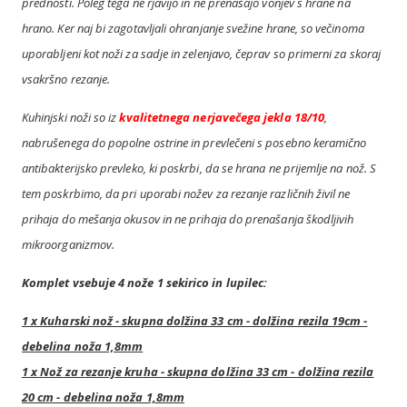
prednosti. Poleg tega ne rjavijo in ne prenašajo vonjev s hrane na
hrano. Ker naj bi zagotavljali ohranjanje svežine hrane, so večinoma
uporabljeni kot noži za sadje in zelenjavo, čeprav so primerni za skoraj
vsakršno rezanje.
Kuhinjski noži so iz
kvalitetnega nerjavečega jekla 18/10
,
nabrušenega do popolne ostrine in prevlečeni s posebno keramično
antibakterijsko prevleko, ki poskrbi, da se hrana ne prijemlje na nož. S
tem poskrbimo, da pri uporabi nožev za rezanje različnih živil ne
prihaja do mešanja okusov in ne prihaja do prenašanja škodljivih
mikroorganizmov.
Komplet vsebuje 4 nože 1 sekirico in lupilec:
1 x Kuharski nož - skupna dolžina 33 cm - dolžina rezila 19cm -
debelina noža 1,8mm
1 x Nož za rezanje kruha - skupna dolžina 33 cm - dolžina rezila
20 cm - debelina noža 1,8mm