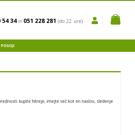
Moja k
 54 34
051 228 281
in
(do 22. ure)
 POGOJI
rednosti: kupite hitreje, imejte več kot en naslov, sledenje