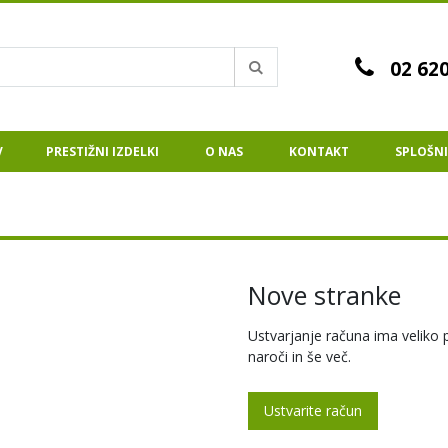
02 620
Iskanje
V
PRESTIŽNI IZDELKI
O NAS
KONTAKT
SPLOŠNI
Nove stranke
Ustvarjanje računa ima veliko p
naroči in še več.
Ustvarite račun