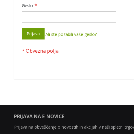
Geslo
Prijava
Ali ste pozabili vaše geslo?
PRIJAVA NA E-NOVICE
Prijava na obveščanje o novostih in akcijah v naši spletni trgov