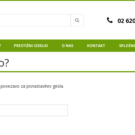
02 620
Iskanje
V
PRESTIŽNI IZDELKI
O NAS
KONTAKT
SPLOŠNI
o?
 povezavo za ponastavitev gesla.