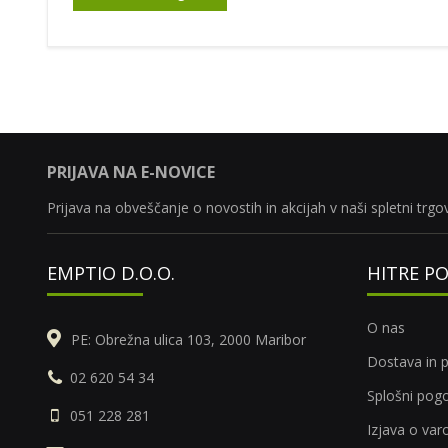
PRIJAVA NA E-NOVICE
Prijava na obveščanje o novostih in akcijah v naši spletni trgov
EMPTIO D.O.O.
HITRE P
O nas
PE: Obrežna ulica 103, 2000 Maribor
Dostava in p
02 620 54 34
Splošni pogo
051 228 281
Izjava o va