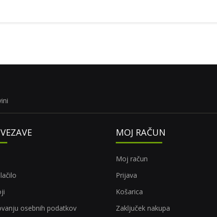
ini
OVEZAVE
MOJ RAČUN
Moj račun
lačilo
Prijava
ji
Košarica
rovanju osebnih podatkov
Zaključek nakupa