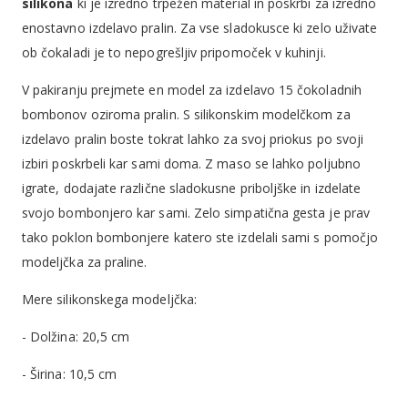
silikona
ki je izredno trpežen material in poskrbi za izredno
enostavno izdelavo pralin. Za vse sladokusce ki zelo uživate
ob čokaladi je to nepogrešljiv pripomoček v kuhinji.
V pakiranju prejmete en model za izdelavo 15 čokoladnih
bombonov oziroma pralin. S silikonskim modelčkom za
izdelavo pralin boste tokrat lahko za svoj priokus po svoji
izbiri poskrbeli kar sami doma. Z maso se lahko poljubno
igrate, dodajate različne sladokusne priboljške in izdelate
svojo bombonjero kar sami. Zelo simpatična gesta je prav
tako poklon bombonjere katero ste izdelali sami s pomočjo
modeljčka za praline.
Mere silikonskega modeljčka:
- Dolžina: 20,5 cm
- Širina: 10,5 cm