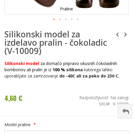
Praline
Silikonski model za
izdelavo pralin - čokoladic
(V-10009)
Silikonski model
za domačo pripravo okusnih čokoladnih
bombonov ali pralin j
e iz
100 %
silikona
katerega lahko
uporabljate za zamrzovanje
do -40C ali za peko do 230 C.
4,60 €
Razpoložljivost:
Na zalogi
SKU
V-10009
Model praline