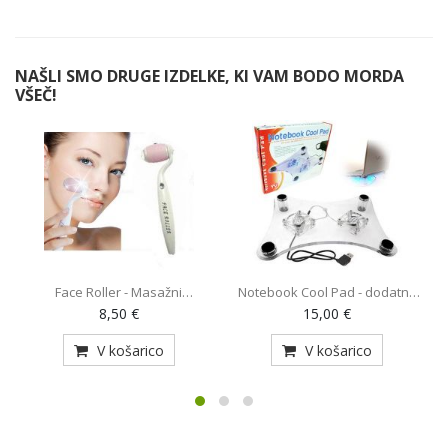
NAŠLI SMO DRUGE IZDELKE, KI VAM BODO MORDA
VŠEČ!
Face Roller - Masažni
Notebook Cool Pad - dodatno
O
pripomoček (AE-820)
hlajenje za prenosnik z 2
8,50 €
15,00 €
ventilatorjema (MY-128)
V košarico
V košarico