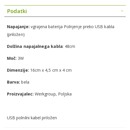
Podatki
Napajanje:
vgrajena baterija Polnjenje preko USB kabla
(priložen)
Dolžina napajalnega kabla
: 48cm
Moč:
3W
Dimenzije:
16cm x 4,5 cm x 4 cm
Barva:
bela
Proizvajalec:
Werkgroup, Poljska
USB polnilni kabel priložen