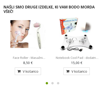
NAŠLI SMO DRUGE IZDELKE, KI VAM BODO MORDA
VŠEČ!
Face Roller - Masažni
Notebook Cool Pad - dodatno
O
pripomoček (AE-820)
hlajenje za prenosnik z 2
8,50 €
15,00 €
ventilatorjema (MY-128)
V košarico
V košarico