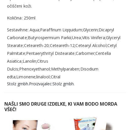
očiščeni koži.
Količina: 250ml
Sestavihne: Aqua;Paraffinum Liqquidum;Glycerin;Dicapryl
Carbonate;Butyrospermium Parkii;Urea;Vitis Vinifera;Glyceryl
Stearate;Ceteareth-20;Ceteareth-12;Cetearyl Alcohol;Cetyl
Palmitate;Pentaerythrityl Distearate;Carbomer;Centella
Asiatica;Lanolin;Citrus
Dulcis;Phenoxyethanol;Methylparaben;Disodium
edta;Limonene;linalool;Citral
Stolz gmbh.Proizvajalec:Stolz gmbh.
NAŠLI SMO DRUGE IZDELKE, KI VAM BODO MORDA
VŠEČ!