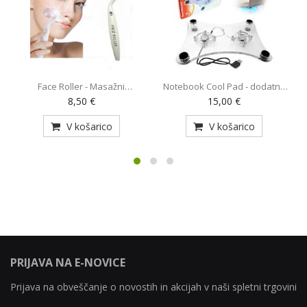
Face Roller - Masažni
Notebook Cool Pad - dodatno
O
pripomoček (AE-820)
hlajenje za prenosnik z 2
8,50 €
15,00 €
ventilatorjema (MY-128)
V košarico
V košarico
PRIJAVA NA E-NOVICE
Prijava na obveščanje o novostih in akcijah v naši spletni trgovini