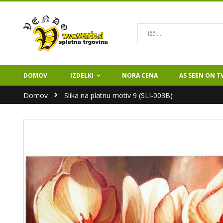
Iskanje
DOMOV
IZDELKI
NORA CENA
AS SEEN ON T
Domov
Slika na platnu motiv 9 (SLI-003B)
Preskoči
na
konec
galerije
slik