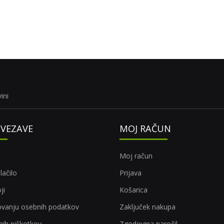
ini
OVEZAVE
MOJ RAČUN
Moj račun
lačilo
Prijava
ji
Košarica
rovanju osebnih podatkov
Zaključek nakupa
tnih piškotkov
Zgodovina naročil