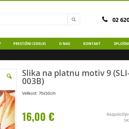
02 620
Iskanje
V
PRESTIŽNI IZDELKI
O NAS
KONTAKT
SPLOŠNI
Slika na platnu motiv 9 (SLI
Preskoči
na
003B)
začetek
galerije
Velikost: 70x50cm
slik
16,00 €
Razpoložljiv
SK