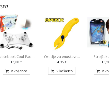
ŠEČ!
Notebook Cool Pad -
Orodje za enostavno
Strojček 
dodatno hlajenje za
odpiranje embalaže -
urejanje la
15,00 €
4,95 €
13,5
prenosnik z 2
Open X (SS-9292)
Trim (3
ventilatorjema (MY-
V košarico
V košarico
V ko
128)