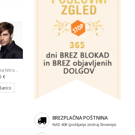
za hitro
s - Just A
0 €
50878)
šarico
BREZPLAČNA POŠTNINA
NAD 40€ (pošiljanje znotraj Slovenije)