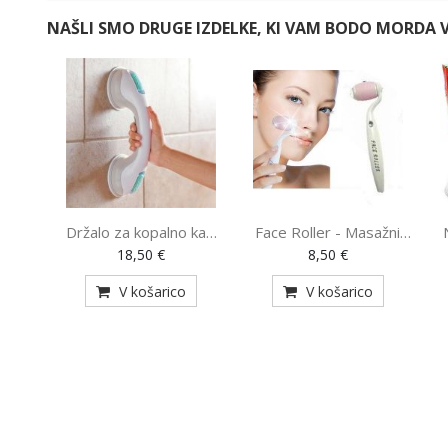
NAŠLI SMO DRUGE IZDELKE, KI VAM BODO MORDA V
Držalo za kopalno kad
Face Roller - Masažni
(VEN-300153)
pripomoček (AE-820)
18,50 €
8,50 €
V košarico
V košarico