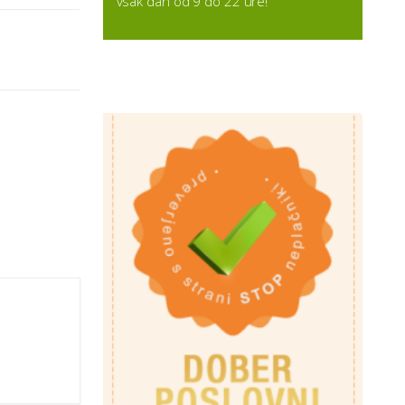
vsak dan od 9 do 22 ure!