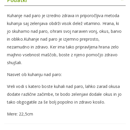
Podatki
Kuhanje nad paro je izredno zdrava in priporočljiva metoda
kuhanja saj zelenjava obdrži visok delež vitamino. Hrana, ki
jo skuhamo nad paro, ohrani svoj naraven vonj, okus, barvo
in obliko.Kuhanje nad paro je izjemno preprosto,
nezamudno in zdravo. Ker ima tako pripravljena hrana zelo
majhno vsebnost maščob, boste z njeno pomočjo zdravo
shujšali.
Nasvet ob kuhanju nad paro:
Vreli vodi s katero boste kuhali nad paro, lahko zarad okusa
dodate različne začimbe, te bodo zelenjavi dodale okus in jo
tako obgogatile za še bolj popolno in zdravo kosilo.
Mere: 22,5cm