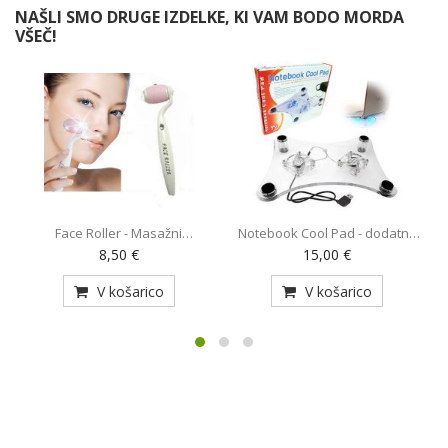
NAŠLI SMO DRUGE IZDELKE, KI VAM BODO MORDA
VŠEČ!
Face Roller - Masažni
Notebook Cool Pad - dodatno
O
pripomoček (AE-820)
hlajenje za prenosnik z 2
8,50 €
15,00 €
ventilatorjema (MY-128)
V košarico
V košarico