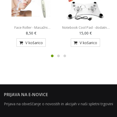
Face Roller - Masažni
Notebook Cool Pad - dodatno
O
pripomoček (AE-820)
hlajenje za prenosnik z 2
8,50 €
15,00 €
ventilatorjema (MY-128)
V košarico
V košarico
PRIJAVA NA E-NOVICE
Prijava na obveščanje o novostih in akcijah v naši spletni trgovini