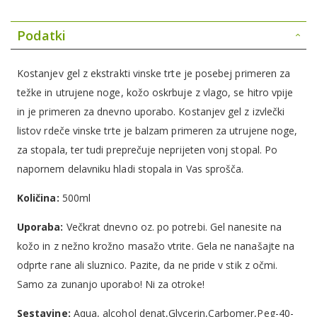
Podatki
Kostanjev gel z ekstrakti vinske trte je posebej primeren za
težke in utrujene noge, kožo oskrbuje z vlago, se hitro vpije
in je primeren za dnevno uporabo. Kostanjev gel z izvlečki
listov rdeče vinske trte je balzam primeren za utrujene noge,
za stopala, ter tudi preprečuje neprijeten vonj stopal. Po
napornem delavniku hladi stopala in Vas sprošča.
Količina:
500ml
Uporaba:
Večkrat dnevno oz. po potrebi. Gel nanesite na
kožo in z nežno krožno masažo vtrite. Gela ne nanašajte na
odprte rane ali sluznico. Pazite, da ne pride v stik z očmi.
Samo za zunanjo uporabo! Ni za otroke!
Sestavine:
Aqua, alcohol denat,Glycerin,Carbomer,Peg-40-