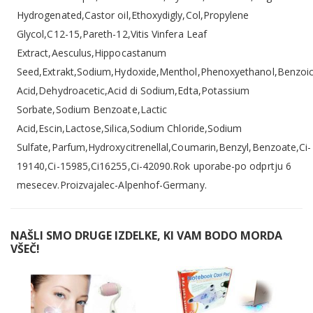
Hydrogenated,Castor oil,Ethoxydigly,Col,Propylene
Glycol,C12-15,Pareth-12,Vitis Vinfera Leaf
Extract,Aesculus,Hippocastanum
Seed,Extrakt,Sodium,Hydoxide,Menthol,Phenoxyethanol,Benzoi
Acid,Dehydroacetic,Acid di Sodium,Edta,Potassium
Sorbate,Sodium Benzoate,Lactic
Acid,Escin,Lactose,Silica,Sodium Chloride,Sodium
Sulfate,Parfum,Hydroxycitrenellal,Coumarin,Benzyl,Benzoate,Ci-
19140,Ci-15985,Ci16255,Ci-42090.Rok uporabe-po odprtju 6
mesecev.Proizvajalec-Alpenhof-Germany.
NAŠLI SMO DRUGE IZDELKE, KI VAM BODO MORDA
VŠEČ!