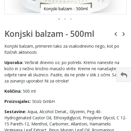
Konjski balzam - 500ml
Konjski balzam - 500ml
Konjski balzam, primeren tako za vsakodnevno nego, kot po
fizičnih aktivnosti.
Uporaba:
Večkrat dnevno oz. po potrebi. Kremo nanesite na
kožo in z nežno krožno masažo vtrite. Kreme ne nanašajte na
odprte rane ali sluznico. Pazite, da ne pride v stik z očmi. Samo
za zunanjo uporabo! Ni za otroke!
Količina:
500 ml
Proizvajalec:
Stolz GmbH
Sestavine:
Aqua, Alcohol Denat., Glyzerin, Peg-40-
Hydrogenated Castor Oil, Ethoxydiglycol, Propylene Glycol, C 12-
15 Pareth-12, Menthol, Carbomer, Allantoin, Hamamelis
Virginiana Leaf Extract, Pinus Mungo Leaf Oil, Rosmarinus