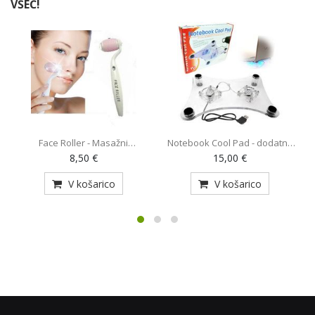
VŠEČ!
Face Roller - Masažni
Notebook Cool Pad - dodatno
O
pripomoček (AE-820)
hlajenje za prenosnik z 2
8,50 €
15,00 €
ventilatorjema (MY-128)
V košarico
V košarico