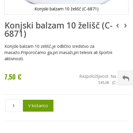
Konjski balzam 10 želišč (C-6871)
Konjski balzam 10 želišč (C-
6871)
Konjski balzam 10 zelišč,je odlično sredstvo za
masažo.Priporočamo ga,pri masaži,pri telesni ali športni
aktivnosti.
7,50 €
Razpoložljivost:
Na zalogi
SKU
(C-6871)
V košarico