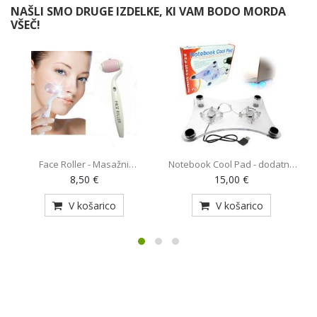
NAŠLI SMO DRUGE IZDELKE, KI VAM BODO MORDA
VŠEČ!
Face Roller - Masažni
Notebook Cool Pad - dodatno
O
pripomoček (AE-820)
hlajenje za prenosnik z 2
8,50 €
15,00 €
ventilatorjema (MY-128)
V košarico
V košarico