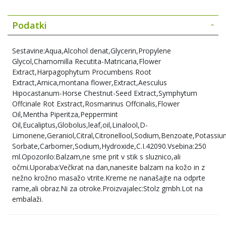
Podatki
Sestavine:Aqua,Alcohol denat,Glycerin,Propylene
Glycol,Chamomilla Recutita-Matricaria,Flower
Extract,Harpagophytum Procumbens Root
Extract,Arnica,montana flower,Extract,Aesculus
Hipocastanum-Horse Chestnut-Seed Extract,Symphytum
Offcinale Rot Exstract,Rosmarinus Offcinalis,Flower
Oil,Mentha Piperitza,Peppermint
Oil,Eucaliptus,Globolus,leaf,oil,Linalool,D-
Limonene,Geraniol,Citral,Citronellool,Sodium,Benzoate,Potassi
Sorbate,Carbomer,Sodium,Hydroxide,C.I.42090.Vsebina:250
ml.Opozorilo:Balzam,ne sme prit v stik s sluznico,ali
očmi.Uporaba:Večkrat na dan,nanesite balzam na kožo in z
nežno krožno masažo vtrite.Kreme ne nanašajte na odprte
rame,ali obraz.Ni za otroke.Proizvajalec:Stolz gmbh.Lot na
embalaži.