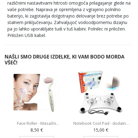
različnimi nastavitvami hitrosti omogoča prilagajanje glede na
vaše potrebe. Naprava je opremljena z vgrajeno polnilno
baterijo, ki zagotavlja dolgotrajno delovanje brez potrebe po
stalnem priključevanju. Zahvaljujoč vodoodpornemu dizajnu
pa jo lahko uporabljate tudi v tuš kabini. Polnilec ni priložen.
Priložen USB kabel.
NAŠLI SMO DRUGE IZDELKE, KI VAM BODO MORDA
VŠEČ!
Face Roller - Masažni
Notebook Cool Pad - dodatno
O
pripomoček (AE-820)
hlajenje za prenosnik z 2
8,50 €
15,00 €
ventilatorjema (MY-128)